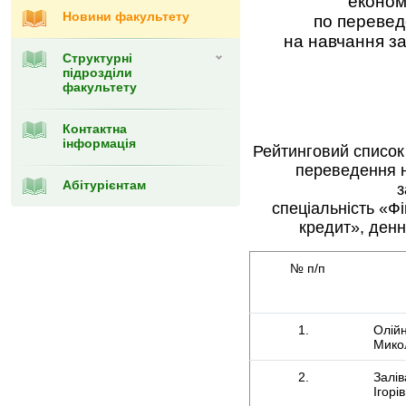
економ
Новини факультету
по перевед
на навчання з
Структурні
підрозділи
факультету
Контактна
інформація
Рейтинговий список
переведення 
Абітурієнтам
з
спеціальність «Фін
кредит», денн
№ п/п
1.
Олій
Мико
2.
Залів
Ігорі