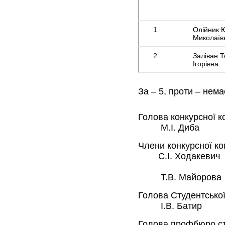
1
Олійник 
Миколаїв
2
Заліван 
Ігорівна
За – 5, проти – нем
Голова кон
М.І. Диба
Члени кон
С.І. Ходакевич
Т.В. Майорова
Голова Студентс
І.В. Батир
Голова профбюро 