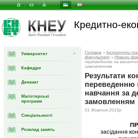
Кредитно-еко
Головна
»
Інститути та
Університет
факультет
»
Новини фа
переведенню на вакантні
замовленням
Кафедри
Результати ко
Деканат
переведенню н
навчання за 
Магістерські
замовленням
програми
01 Жовтня 2015р.
Спеціальності
ПР
Розклад занять
засідання кон