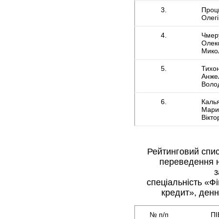
3.
Процю
Олег
4.
Чмер
Олек
Мико
5.
Тихо
Анже
Воло
6.
Каль
Мари
Вікто
Рейтинговий спис
переведення 
з
спеціальність «Фін
кредит», денн
№ п/п
ПІ