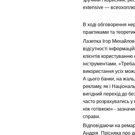
extensive — всеохоплюю
В ході обговорення не
практиками та теоретик
Лазепка Ігор Михайлов
відсутності інформаці
клієнтів користуванню
інструментами. «Треба 
використання усіх можл
А цього банки, на жаль
рекламу, як і Націонал
вигідний перехід до бе
часто розрахуватись у 
ніж готівкою» - зазнач
справи.
Відповідаючи на ремарк
Андрія_Прісняка про д