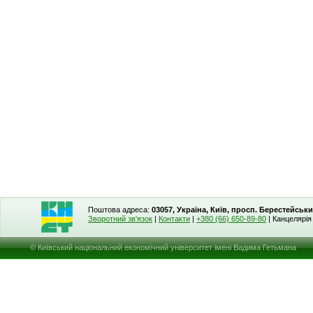
Поштова адреса:
03057, Україна, Київ, просп. Берестейськи
Зворотний зв'язок
|
Контакти
|
+380 (66) 650-89-80
| Канцелярі
© Київський національний економічний університет імені Вадима Гетьмана