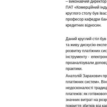
– виконавчий директор
ПАТ «Комерційний інд
круглого столу був Івас
професор кафедри банк
кредитних відносин.
Даний круглий стіл бу
та живу дискусію експ
розвитку платіжних си
інструменту - електро
проаналізували допові
практики.
Анатолій Зарахович пр
платіжних систем». Ві
недосконалості традиц
платежів: як готівковог
значних витрат на роз
покриття збитків від к