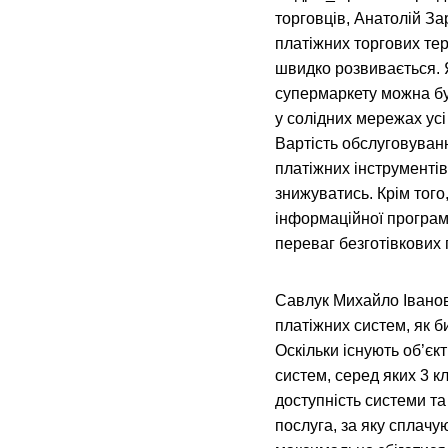
торговців, Анатолій З
платіжних торгових тер
швидко розвивається. 
супермаркету можна бу
у солідних мережах усі
Вартість обслуговуван
платіжних інструментів
знижуватись. Крім тог
інформаційної програ
переваг безготівкових 
Савлук Михайло Іванов
платіжних систем, як б
Оскільки існують об’єк
систем, серед яких 3 к
доступність системи та
послуга, за яку сплачу