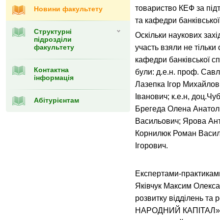
товариство КЕФ за підт
Новини факультету
та кафедри банківсько
Структурні
Оскільки наукових захі
підрозділи
факультету
участь взяли не тільки
кафедри банківської с
Контактна
були: д.е.н. проф. Савл
інформація
Лазепка Ігор Михайлови
Іванович; к.е.н, доц.Чу
Абітурієнтам
Брегеда Олена Анатолі
Васильович; Ярова Анто
Корнилюк Роман Васил
Ігорович.
Експертами-практиками
Яківчук Максим Олекса
розвитку відділень та 
НАРОДНИЙ КАПІТАЛ» т