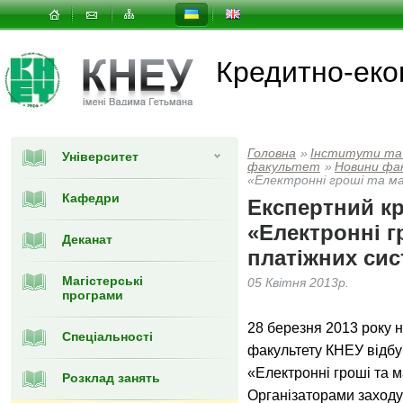
Кредитно-еко
Головна
»
Інститути та
Університет
факультет
»
Новини фа
«Електронні гроші та м
Кафедри
Експертний кр
«Електронні г
Деканат
платіжних сис
Магістерські
05 Квітня 2013р.
програми
28 березня 2013 року н
Спеціальності
факультету КНЕУ відбу
«Електронні гроші та 
Розклад занять
Організаторами заходу