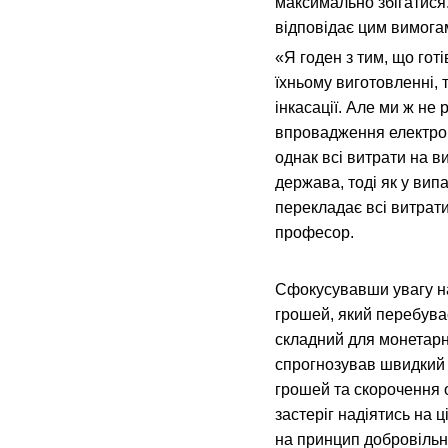
максимально збігатися
відповідає цим вимога
«Я годен з тим, що готі
їхньому виготовленні, 
інкасації. Але ми ж не
впровадження електро
однак всі витрати на в
держава, тоді як у ви
перекладає всі витрати
професор.
Сфокусувавши увагу на
грошей, який перебува
складний для монетарн
спрогнозував швидкий 
грошей та скорочення о
застеріг надіятись на ц
на принцип добровільн