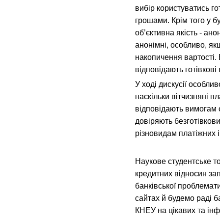
вибір користуватись го
грошами. Крім того у б
об’єктивна якість - анон
анонімні, особливо, як
накопичення вартості.
відповідають готівкові 
У ході дискусії особли
наскільки вітчизняні п
відповідають вимогам 
довіряють безготівков
різновидам платіжних і
Наукове студентське т
кредитних відносин за
банківської проблемати
сайтах й будемо раді ба
КНЕУ на цікавих та ін