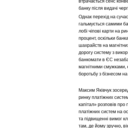
втрачається сенс конвер
банку після видачі чер
Однак перехід на сучас
гальмується самими ба
лобі чіпові карти на р
процент, оскільки бан
шахрайств на магнітни
дорогу систему з викор
банкомати в ЄС незаба
магнітними смужками, 
боротьбу з бізнесом на
Максим Яківчук зосеред
ринку платіжних систе
капітал» розповів про
платіжних систем на о
та підвищенні вимог кл
там, де йому зручно, в