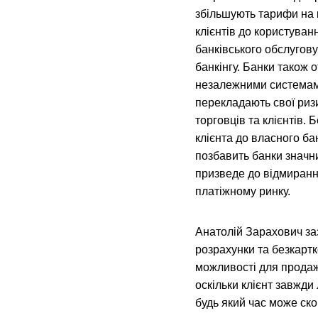
збільшують тарифи на к
клієнтів до користува
банківського обслугову
банкінгу. Банки також 
незалежними системами
перекладають свої ризи
торговців та клієнтів. 
клієнта до власного ба
позбавить банки значни
призведе до відмиранн
платіжному ринку.
Анатолій Зарахович заз
розрахунки та безкарт
можливості для продаж
оскільки клієнт завжди 
будь який час може ск