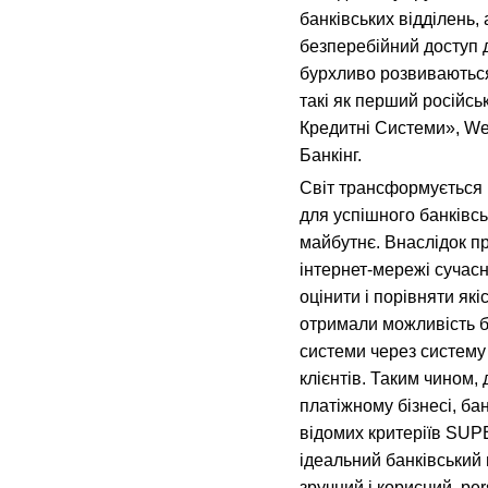
банківських відділень,
безперебійний доступ д
бурхливо розвиваються 
такі як перший російсь
Кредитні Системи», We
Банкінг.
Світ трансформується 
для успішного банківсь
майбутнє. Внаслідок п
інтернет-мережі сучас
оцінити і порівняти які
отримали можливість б
системи через систему 
клієнтів. Таким чином, 
платіжному бізнесі, б
відомих критеріїв SUP
ідеальний банківський 
зручний і корисний, рe